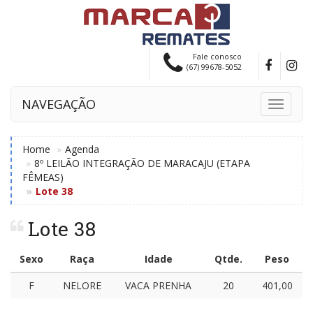
Fale conosco
(67) 99678-5052
NAVEGAÇÃO
Toggle
navigati
Home
Agenda
8º LEILÃO INTEGRAÇÃO DE MARACAJU (ETAPA
FÊMEAS)
Lote 38
Lote 38
Sexo
Raça
Idade
Qtde.
Peso
F
NELORE
VACA PRENHA
20
401,00