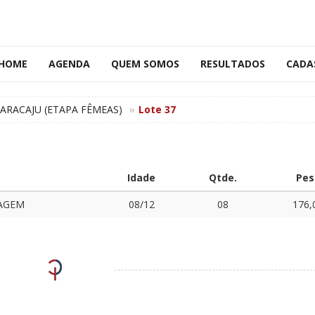
HOME
AGENDA
QUEM SOMOS
RESULTADOS
CADA
ARACAJU (ETAPA FÊMEAS)
Lote 37
Idade
Qtde.
Pes
LAGEM
08/12
08
176,