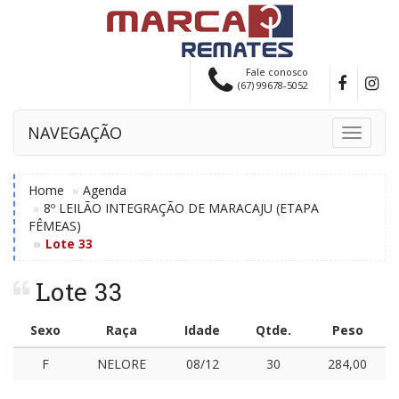
Fale conosco
(67) 99678-5052
NAVEGAÇÃO
Toggle
navigati
Home
Agenda
8º LEILÃO INTEGRAÇÃO DE MARACAJU (ETAPA
FÊMEAS)
Lote 33
Lote 33
Sexo
Raça
Idade
Qtde.
Peso
F
NELORE
08/12
30
284,00