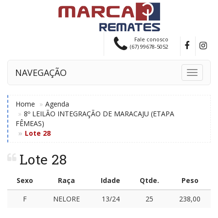
Fale conosco
(67) 99678-5052
NAVEGAÇÃO
Toggle
navigati
Home
Agenda
8º LEILÃO INTEGRAÇÃO DE MARACAJU (ETAPA
FÊMEAS)
Lote 28
Lote 28
Sexo
Raça
Idade
Qtde.
Peso
F
NELORE
13/24
25
238,00