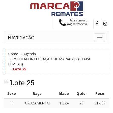
Fale conosco
(67) 99678-5052
NAVEGAÇÃO
Toggle
navigati
Home
Agenda
8º LEILÃO INTEGRAÇÃO DE MARACAJU (ETAPA
FÊMEAS)
Lote 25
Lote 25
Sexo
Raça
Idade
Qtde.
Peso
F
CRUZAMENTO
13/24
20
317,00