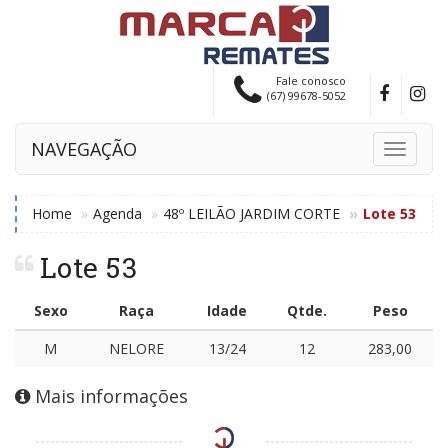
Fale conosco
(67) 99678-5052
NAVEGAÇÃO
Toggle
navigati
Home
Agenda
48º LEILÃO JARDIM CORTE
Lote 53
Lote 53
Sexo
Raça
Idade
Qtde.
Peso
M
NELORE
13/24
12
283,00
Mais informações