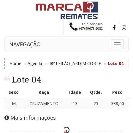
Fale conosco
(67) 99678-5052
NAVEGAÇÃO
Toggle
navigati
Home
Agenda
48º LEILÃO JARDIM CORTE
Lote 04
Lote 04
Sexo
Raça
Idade
Qtde.
Peso
M
CRUZAMENTO
13
25
338,00
Mais informações