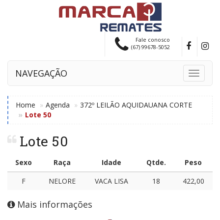
Fale conosco
(67) 99678-5052
NAVEGAÇÃO
Toggle
navigati
Home
Agenda
372º LEILÃO AQUIDAUANA CORTE
Lote 50
Lote 50
Sexo
Raça
Idade
Qtde.
Peso
F
NELORE
VACA LISA
18
422,00
Mais informações