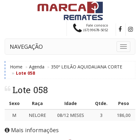
Fale conosco
(67) 99678-5052
NAVEGAÇÃO
Toggle
navigati
Home
Agenda
350º LEILÃO AQUIDAUANA CORTE
Lote 058
Lote 058
Sexo
Raça
Idade
Qtde.
Peso
M
NELORE
08/12 MESES
3
186,00
Mais informações