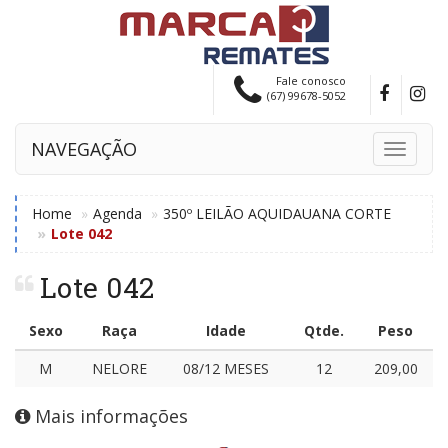
Fale conosco
(67) 99678-5052
NAVEGAÇÃO
Toggle
navigati
Home
Agenda
350º LEILÃO AQUIDAUANA CORTE
Lote 042
Lote 042
Sexo
Raça
Idade
Qtde.
Peso
M
NELORE
08/12 MESES
12
209,00
Mais informações