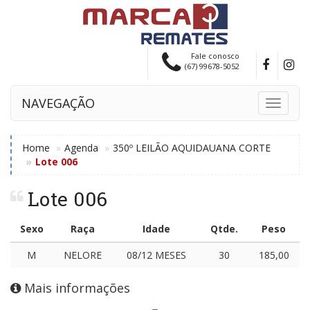
Fale conosco
(67) 99678-5052
NAVEGAÇÃO
Toggle
navigati
Home
Agenda
350º LEILÃO AQUIDAUANA CORTE
Lote 006
Lote 006
Sexo
Raça
Idade
Qtde.
Peso
M
NELORE
08/12 MESES
30
185,00
Mais informações