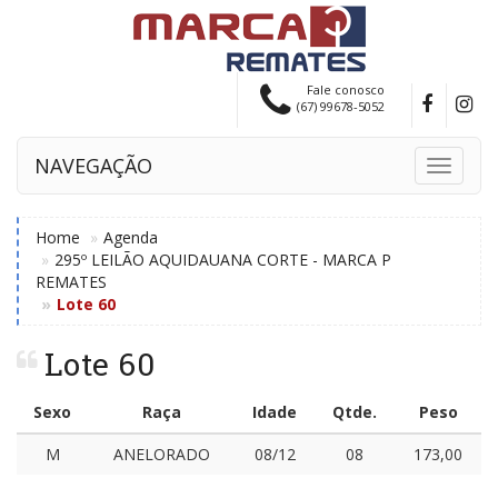
Fale conosco
(67) 99678-5052
NAVEGAÇÃO
Toggle
navigati
Home
Agenda
295º LEILÃO AQUIDAUANA CORTE - MARCA P
REMATES
Lote 60
Lote 60
Sexo
Raça
Idade
Qtde.
Peso
M
ANELORADO
08/12
08
173,00