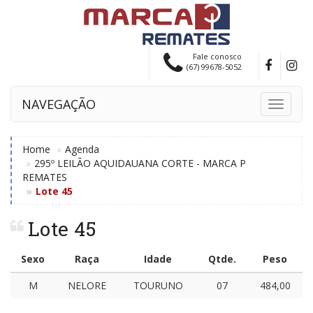
Fale conosco
(67) 99678-5052
NAVEGAÇÃO
Toggle
navigati
Home
Agenda
295º LEILÃO AQUIDAUANA CORTE - MARCA P
REMATES
Lote 45
Lote 45
Sexo
Raça
Idade
Qtde.
Peso
M
NELORE
TOURUNO
07
484,00