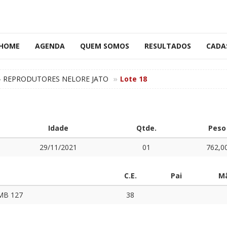
HOME
AGENDA
QUEM SOMOS
RESULTADOS
CADA
 - REPRODUTORES NELORE JATO
Lote 18
Idade
Qtde.
Peso
29/11/2021
01
762,0
C.E.
Pai
M
MB 127
38