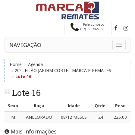
Fale conosco
(67) 99678-5052
NAVEGAÇÃO
Toggle
navigati
Home
Agenda
20º LEILÃO JARDIM CORTE - MARCA P REMATES
Lote 16
Lote 16
Sexo
Raça
Idade
Qtde.
Peso
M
ANELORADO
08/12 MESES
24
225,00
Mais informações